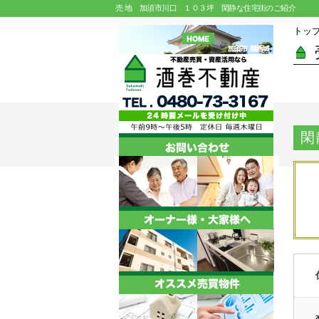
売 地 加須市川口 １０３坪 閑静な住宅街のご紹介
トッ
閑