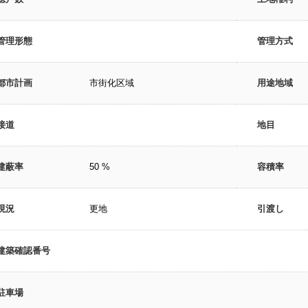
管理形態
管理方式
都市計画
市街化区域
用途地域
接道
地目
建蔽率
50 %
容積率
現況
更地
引渡し
建築確認番号
駐車場