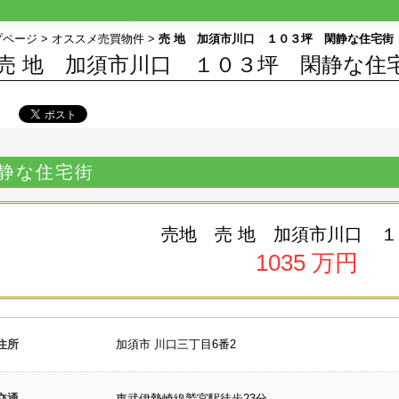
プページ
>
オススメ売買物件
>
売 地 加須市川口 １０３坪 閑静な住宅街
売 地 加須市川口 １０３坪 閑静な住
静な住宅街
売地
売 地 加須市川口 
1035 万円
住所
加須市 川口三丁目6番2
交通
東武伊勢崎線鷲宮駅
徒歩23分