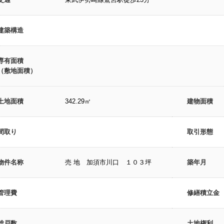
建築構造
専有面積
（敷地面積）
土地面積
342.29㎡
建物面積
間取り
取引形態
物件名称
売 地 加須市川口 １０３坪
築年月
管理費
修繕積立金
総戸数
土地権利